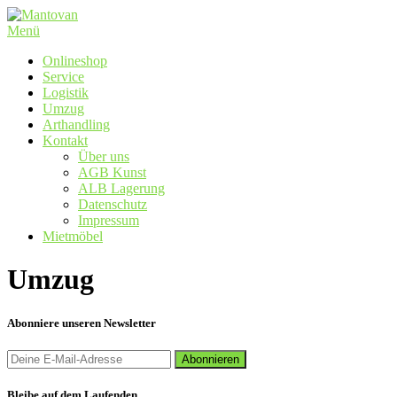
Zum
Inhalt
Menü
springen
Onlineshop
Service
Logistik
Umzug
Arthandling
Kontakt
Über uns
AGB Kunst
ALB Lagerung
Datenschutz
Impressum
Mietmöbel
Umzug
Abonniere unseren Newsletter
Bleibe auf dem Laufenden