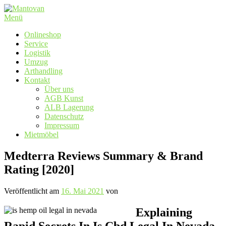
Zum
Inhalt
Menü
springen
Onlineshop
Service
Logistik
Umzug
Arthandling
Kontakt
Über uns
AGB Kunst
ALB Lagerung
Datenschutz
Impressum
Mietmöbel
Medterra Reviews Summary & Brand
Rating [2020]
Veröffentlicht am
16. Mai 2021
von
Explaining
Rapid Secrets In Is Cbd Legal In Nevada